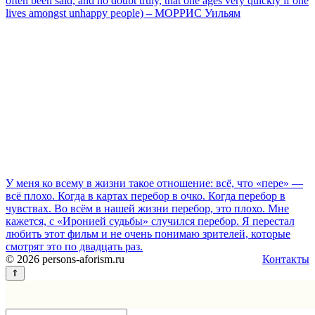
often been said, and no doubt truly, that one ages very quickly if one
lives amongst unhappy people) – МОРРИС Уильям
У меня ко всему в жизни такое отношение: всё, что «пере» —
всё плохо. Когда в картах перебор в очко. Когда перебор в
чувствах. Во всём в нашей жизни перебор, это плохо. Мне
кажется, с «Иронией судьбы» случился перебор. Я перестал
любить этот фильм и не очень понимаю зрителей, которые
смотрят это по двадцать раз.
© 2026 persons-aforism.ru
Контакты