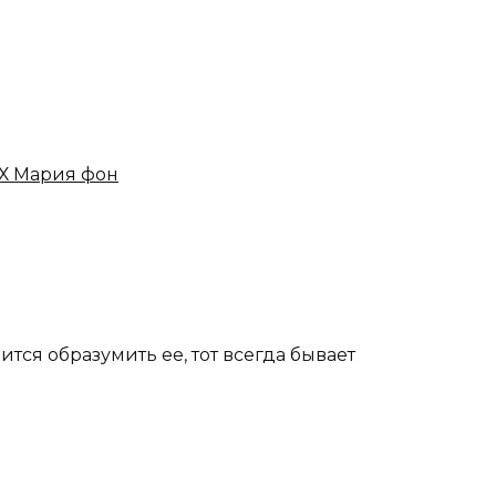
 Мария фон
ится образумить ее, тот всегда бывает