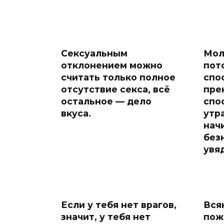
Сексуальным
Мол
отклонением можно
пот
считать только полное
спо
отсутствие секса, всё
пре
остальное — дело
спо
вкуса.
утр
нач
без
увя
Если у тебя нет врагов,
Вся
значит, у тебя нет
пож