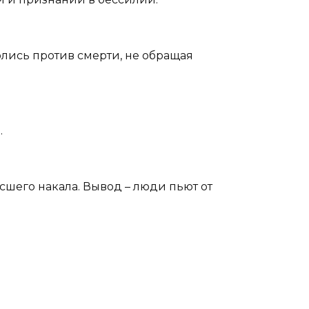
олись против смерти, не обращая
.
сшего накала. Вывод – люди пьют от