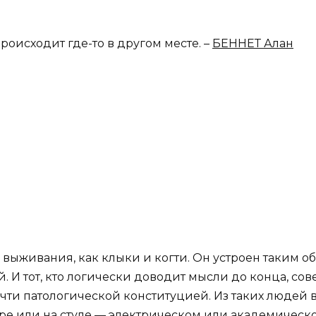
происходит где-то в другом месте. –
БЕННЕТ Алан
 выживания, как клыки и когти. Он устроен таким об
ой. И тот, кто логически доводит мысли до конца, со
ти патологической конституцией. Из таких людей в
тре или на стуле — электрическом или академическо