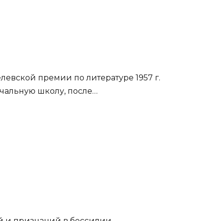
левской премии по литературе 1957 г.
ачальную школу, после…
 и признаний в бессилии.