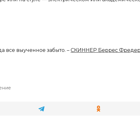
гда все выученное забыто. –
СКИННЕР Беррес Фреде
ение