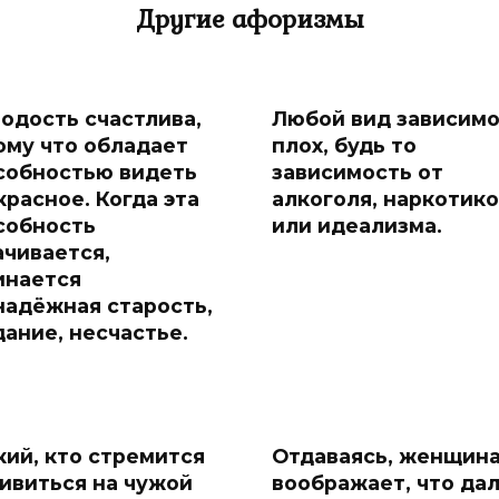
Другие афоризмы
одость счастлива,
Любой вид зависим
ому что обладает
плох, будь то
собностью видеть
зависимость от
красное. Когда эта
алкоголя, наркотик
собность
или идеализма.
ачивается,
инается
надёжная старость,
дание, несчастье.
кий, кто стремится
Отдаваясь, женщин
ивиться на чужой
воображает, что да