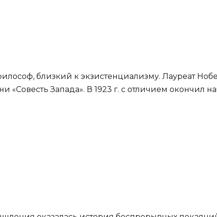
илософ, близкий к экзистенциализму. Лауреат Нобе
 «Совесть Запада». В 1923 г. с отличием окончил н
шления оказалась история беспрерывных покаяний