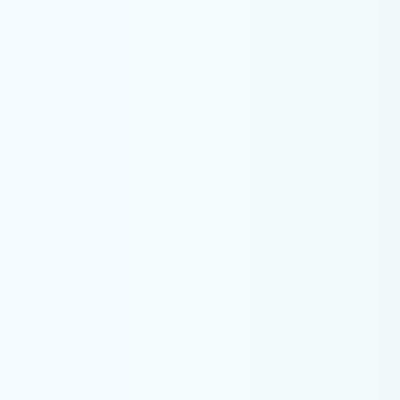
Бонусы в Винлайн
(Winline): Полный
обзор 2025
Любой вид
зависимости плох,
будь то зависимость
от алкоголя,
наркотиков или
идеализма.