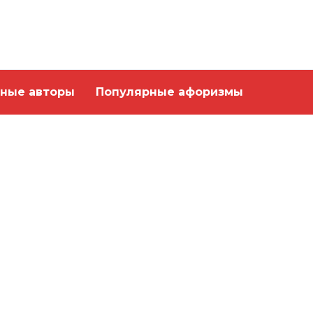
ные авторы
Популярные афоризмы
Истинные поэты
всегда пророки