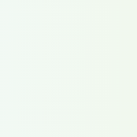
Молодость
счастлива, потому
что обладает
способностью
видеть прекрасное.
Когда эта
способность
утрачивается,
начинается
безнадёжная
старость, увядание,
несчастье.
Если у тебя нет
врагов, значит, у тебя
нет характера.