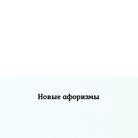
ты далеко пойдешь.
Взгляд женщины: все
наше, все общее,
кроме того, что мое.
Новые афоризмы