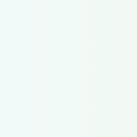
Сексуальным
отклонением можно
считать только
полное отсутствие
секса, всё остальное
— дело вкуса.
Не надо жать на
тормоза, если уже
перевернулся.