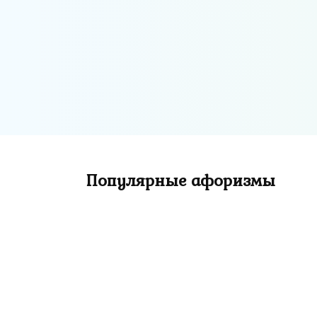
Всякий, кто
стремится
поживиться на чужой
счет, непременно
кончает плохо!
Популярные афоризмы
Бонусы в Винлайн
Сек